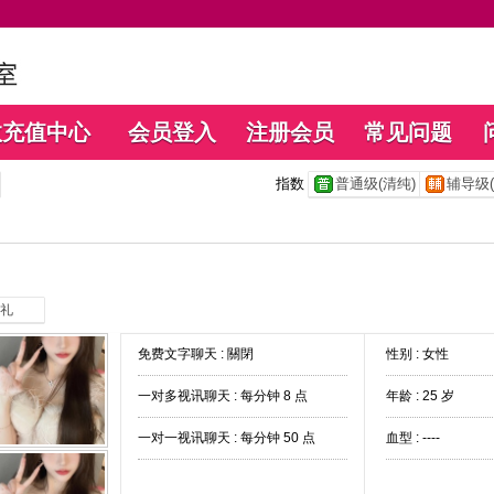
数充值中心
会员登入
注册会员
常见问题
指数
普通级(清纯)
辅导级(
礼
免费文字聊天 :
關閉
性别 : 女性
一对多视讯聊天 :
每分钟 8 点
年龄 : 25 岁
一对一视讯聊天 :
每分钟 50 点
血型 : ----