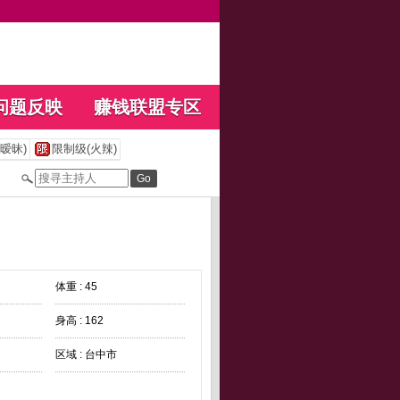
问题反映
赚钱联盟专区
暧昧)
限制级(火辣)
体重 : 45
身高 : 162
区域 : 台中市