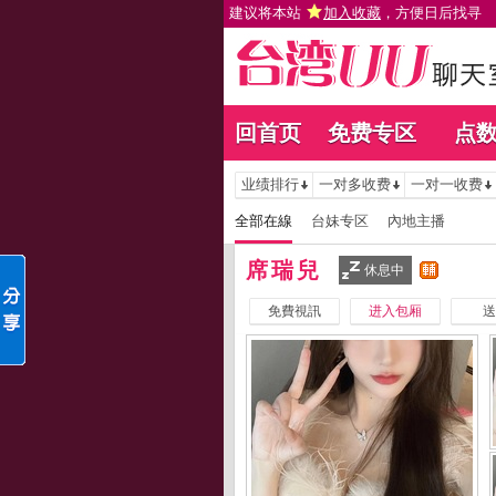
建议将本站
加入收藏
，方便日后找寻
回首页
免费专区
点
业绩排行
一对多收费
一对一收费
全部在線
台妹专区
內地主播
席瑞兒
休息中
免費視訊
进入包厢
送